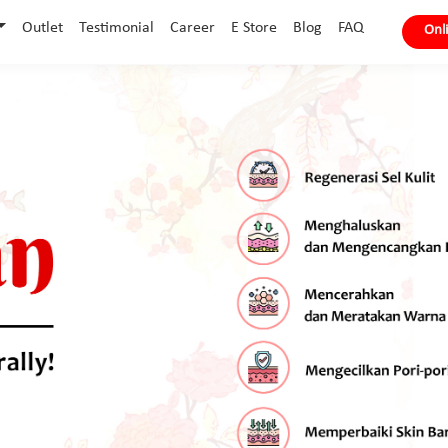
Outlet
Testimonial
Career
E Store
Blog
FAQ
Onl